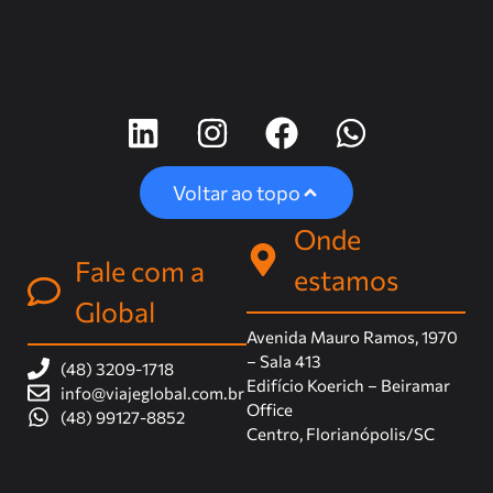
Voltar ao topo
Onde
Fale com a
estamos
Global
Avenida Mauro Ramos, 1970
– Sala 413
(48) 3209-1718
Edifício Koerich – Beiramar
info@viajeglobal.com.br
Office
(48) 99127-8852
Centro, Florianópolis/SC