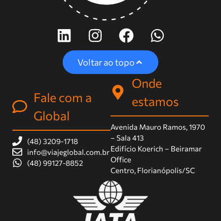
Voltar ao topo
Onde
Fale com a
estamos
Global
Avenida Mauro Ramos, 1970
– Sala 413
(48) 3209-1718
Edifício Koerich – Beiramar
info@viajeglobal.com.br
Office
(48) 99127-8852
Centro, Florianópolis/SC