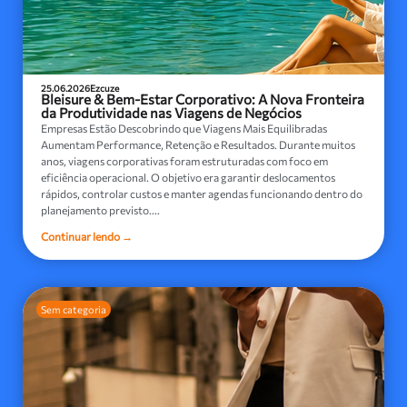
25.06.2026
Ezcuze
Bleisure & Bem-Estar Corporativo: A Nova Fronteira
da Produtividade nas Viagens de Negócios
Empresas Estão Descobrindo que Viagens Mais Equilibradas
Aumentam Performance, Retenção e Resultados. Durante muitos
anos, viagens corporativas foram estruturadas com foco em
eficiência operacional. O objetivo era garantir deslocamentos
rápidos, controlar custos e manter agendas funcionando dentro do
planejamento previsto....
Continuar lendo →
Sem categoria